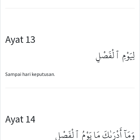
Ayat 13
لِيَوْمِ ٱلْفَصْلِ
Sampai hari keputusan.
Ayat 14
وَمَآ أَدْرَىٰكَ مَا يَوْمُ ٱلْفَصْلِ