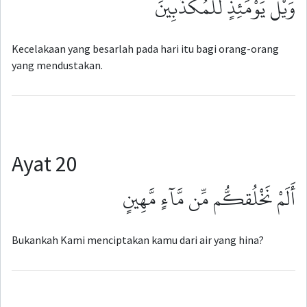
وَيْلٌ يَوْمَئِذٍ لِّلْمُكَذِّبِينَ
Kecelakaan yang besarlah pada hari itu bagi orang-orang
yang mendustakan.
Ayat 20
أَلَمْ نَخْلُقكُّم مِّن مَّآءٍ مَّهِينٍ
Bukankah Kami menciptakan kamu dari air yang hina?