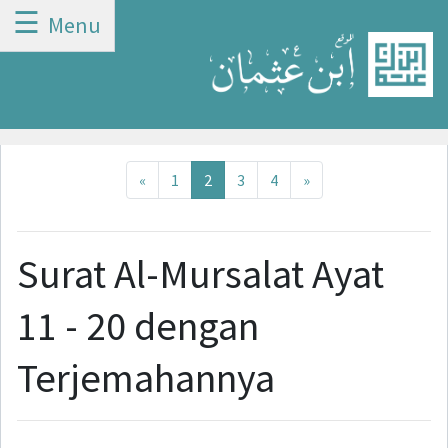
☰
Menu
Previous
Next
«
1
2
3
4
»
Surat Al-Mursalat Ayat
11 - 20 dengan
Terjemahannya