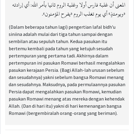
المعنى أن غلبة فارس أولا وغلبة الروم ثانيا بأمر الله: أي إرادته
«ويومئذٍ» أي يوم تغلب الروم «يفرح المؤمنون».
(Dalam beberapa tahun lagi) pengertian lafal bidh'u
siniina adalah mulai dari tiga tahun sampai dengan
sembilan atau sepuluh tahun. Kedua pasukan itu
bertemu kembali pada tahun yang ketujuh sesudah
pertempuran yang pertama tadi. Akhirnya dalam
pertempuran ini pasukan Romawi berhasil mengalahkan
pasukan kerajaan Persia. (Bagi Allah-lah urusan sebelum
dan sesudahnya) yakni sebelum bangsa Romawi menang
dan sesudahnya. Maksudnya, pada permulaannya pasukan
Persia dapat mengalahkan pasukan Romawi, kemudian
pasukan Romawi menang atas mereka dengan kehendak
Allah. (Dan di hari itu) yakni di hari kemenangan bangsa
Romawi (bergembiralah orang-orang yang beriman).