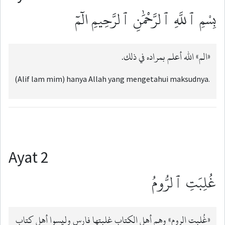
بِسْمِ ٱللَّهِ ٱلرَّحْمَٰنِ ٱلرَّحِيمِ الٓمٓ
«الم» الله أعلم بمراده في ذلك.
(Alif lam mim) hanya Allah yang mengetahui maksudnya.
Ayat 2
غُلِبَتِ ٱلرُّومُ
«غُلبت الروم» وهم أهل الكتاب غلبتها فارس وليسوا أهل كتاب