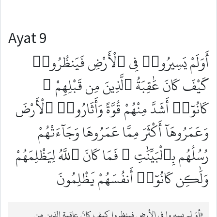
Ayat 9
أَوَلَمْ يَسِيرُوا۟ فِى ٱلْأَرْضِ فَيَنظُرُوا۟
كَيْفَ كَانَ عَٰقِبَةُ ٱلَّذِينَ مِن قَبْلِهِمْ ۚ
كَانُوٓا۟ أَشَدَّ مِنْهُمْ قُوَّةً وَأَثَارُوا۟ ٱلْأَرْضَ
وَعَمَرُوهَآ أَكْثَرَ مِمَّا عَمَرُوهَا وَجَآءَتْهُمْ
رُسُلُهُم بِٱلْبَيِّنَٰتِ ۖ فَمَا كَانَ ٱللَّهُ لِيَظْلِمَهُمْ
وَلَٰكِن كَانُوٓا۟ أَنفُسَهُمْ يَظْلِمُونَ
«أوَ لم يسيروا في الأرض فينظروا كيف كانَ عاقبة الذين من