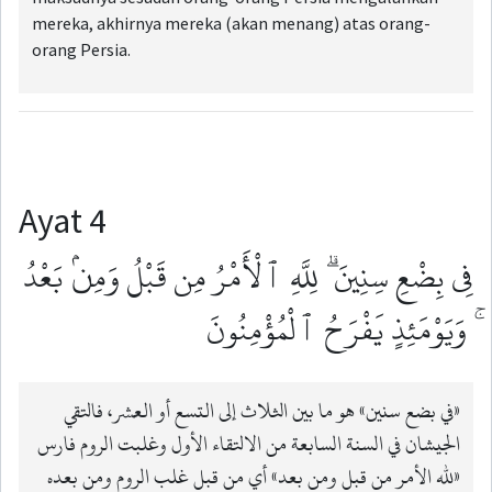
mereka, akhirnya mereka (akan menang) atas orang-
orang Persia.
Ayat 4
فِى بِضْعِ سِنِينَ ۗ لِلَّهِ ٱلْأَمْرُ مِن قَبْلُ وَمِنۢ بَعْدُ
ۚ وَيَوْمَئِذٍ يَفْرَحُ ٱلْمُؤْمِنُونَ
«في بضع سنين» هو ما بين الثلاث إلى التسع أو العشر، فالتقي
الجيشان في السنة السابعة من الالتقاء الأول وغلبت الروم فارس
«لله الأمر من قبل ومن بعد» أي من قبل غلب الروم ومن بعده