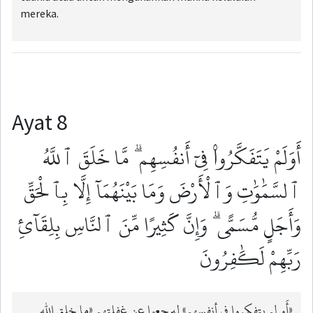
mereka.
Ayat 8
أَوَلَمْ يَتَفَكَّرُوا۟ فِىٓ أَنفُسِهِم ۗ مَّا خَلَقَ ٱللَّهُ
ٱلسَّمَٰوَٰتِ وَٱلْأَرْضَ وَمَا بَيْنَهُمَآ إِلَّا بِٱلْحَقِّ
وَأَجَلٍ مُّسَمًّى ۗ وَإِنَّ كَثِيرًا مِّنَ ٱلنَّاسِ بِلِقَآئِ
رَبِّهِمْ لَكَٰفِرُونَ
«أَو لم يتفكروا في أنفسهم» ليرجعوا عن غفلتهم «ما خلق الله