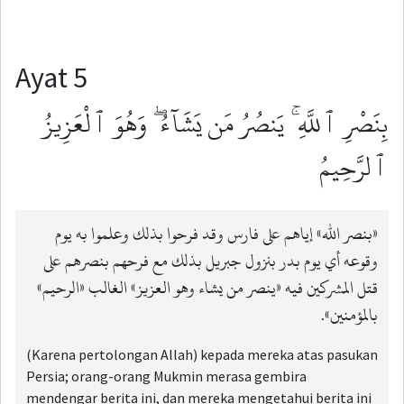
Ayat 5
بِنَصْرِ ٱللَّهِ ۚ يَنصُرُ مَن يَشَآءُ ۖ وَهُوَ ٱلْعَزِيزُ
ٱلرَّحِيمُ
«بنصر الله» إياهم على فارس وقد فرحوا بذلك وعلموا به يوم
وقوعه أي يوم بدر بنزول جبريل بذلك مع فرحهم بنصرهم على
قتل المشركين فيه «ينصر من يشاء وهو العزيز» الغالب «الرحيم»
بالمؤمنين».
(Karena pertolongan Allah) kepada mereka atas pasukan
Persia; orang-orang Mukmin merasa gembira
mendengar berita ini, dan mereka mengetahui berita ini