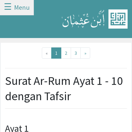
☰
Menu
Previous
Next
«
1
2
3
»
Surat Ar-Rum Ayat 1 - 10
dengan Tafsir
Ayat 1