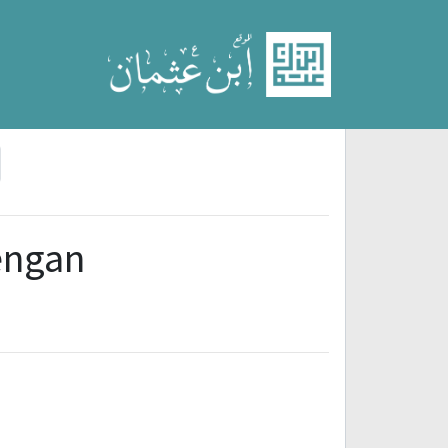
ext
dengan