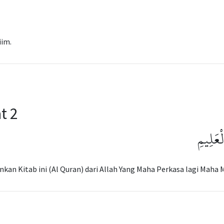
iim.
t 2
عَلِيمِ
nkan Kitab ini (Al Quran) dari Allah Yang Maha Perkasa lagi Maha