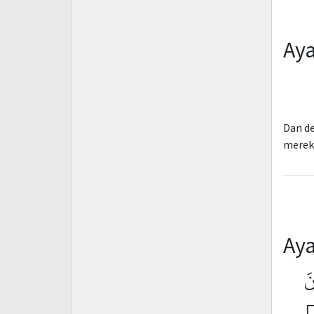
Aya
Dan de
merek
Aya
نَ