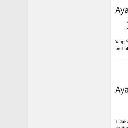
Aya
ُ
Yang 
berhak
Aya
Tidak 