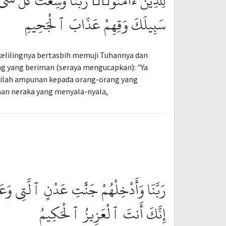
لِلَّذِينَ ءَامَنُوا۟ رَبَّنَا وَسِعْتَ كُلَّ شَى
سَبِيلَكَ وَقِهِمْ عَذَابَ ٱلْجَحِيمِ
ekelilingnya bertasbih memuji Tuhannya dan
 yang beriman (seraya mengucapkan): "Ya
erilah ampunan kepada orang-orang yang
saan neraka yang menyala-nyala,
رَبَّنَا وَأَدْخِلْهُمْ جَنَّٰتِ عَدْنٍ ٱلَّتِى وَعَد ۚ
إِنَّكَ أَنتَ ٱلْعَزِيزُ ٱلْحَكِيمُ