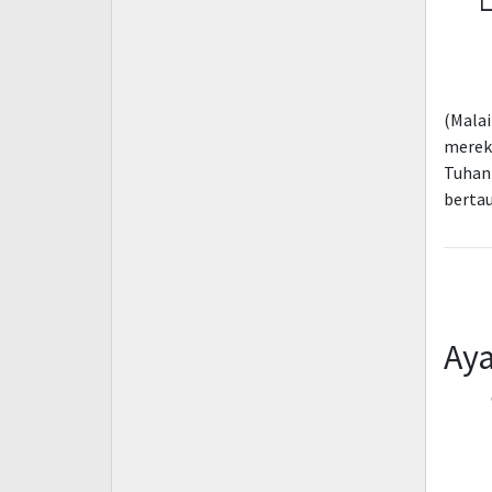
۟
(Malai
merek
Tuhan
bertau
Aya