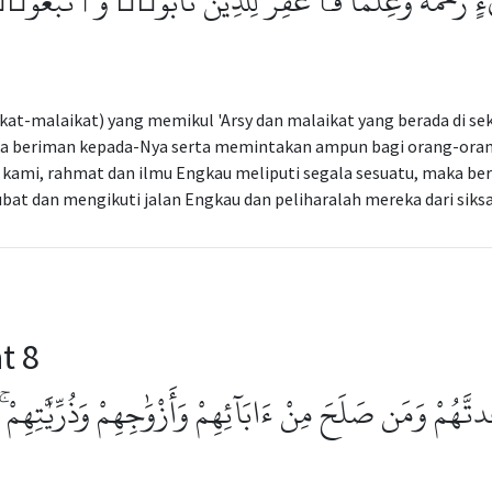
ْءٍ رَّحْمَةً وَعِلْمًا فَٱغْفِرْ لِلَّذِينَ تَابُوا۟ وَٱتَّبَعُوا
kat-malaikat) yang memikul 'Arsy dan malaikat yang berada di s
a beriman kepada-Nya serta memintakan ampun bagi orang-orang
 kami, rahmat dan ilmu Engkau meliputi segala sesuatu, maka b
bat dan mengikuti jalan Engkau dan peliharalah mereka dari sik
t 8
تَّهُمْ وَمَن صَلَحَ مِنْ ءَابَآئِهِمْ وَأَزْوَٰجِهِمْ وَذُرِّيَّٰتِهِمْ