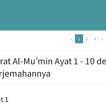
Previous
N
«
1
2
3
»
rat Al-Mu’min Ayat 1 - 10 
rjemahannya
t 1