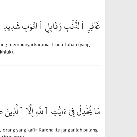
غَافِرِ ٱلذَّنۢبِ وَقَابِلِ ٱلتَّوْبِ شَدِيدِ ٱلْع
ang mempunyai karunia. Tiada Tuhan (yang
khluk).
مَا يُجَٰدِلُ فِىٓ ءَايَٰتِ ٱللَّهِ إِلَّا ٱلَّذِينَ
orang yang kafir. Karena itu janganlah pulang