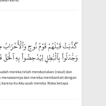
ayakan kamu.
كَذَّبَتْ قَبْلَهُمْ قَوْمُ نُوحٍ وَٱلْأَحْزَابُ مِن ۖ
وَجَٰدَلُوا۟ بِٱلْبَٰطِلِ لِيُدْحِضُوا۟ بِهِ ٱلْحَقّ
udah mereka telah mendustakan (rasul) dan
ntuk menawannya dan mereka membantah dengan
; karena itu Aku azab mereka. Maka betapa