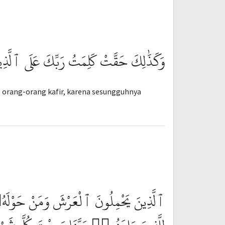
وَكَذَٰلِكَ حَقَّتْ كَلِمَتُ رَبِّكَ عَلَى ٱلَّ
 orang-orang kafir, karena sesungguhnya
ٱلَّذِينَ يَحْمِلُونَ ٱلْعَرْشَ وَمَنْ حَوْلَهُۥ ي