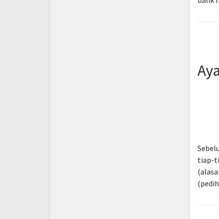
balik 
Aya
Sebel
tiap-
(alasa
(pedi