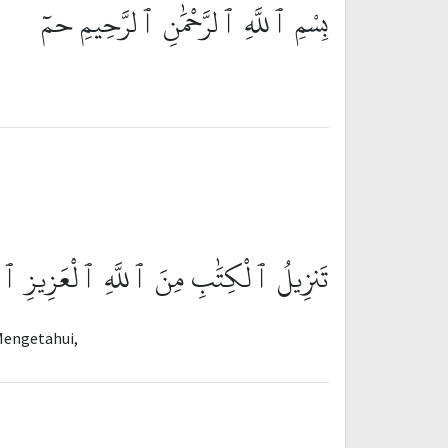
بِسْمِ ٱللَّهِ ٱلرَّحْمَٰنِ ٱلرَّحِيمِ حمٓ
تَنزِيلُ ٱلْكِتَٰبِ مِنَ ٱللَّهِ ٱلْعَزِيزِ ٱلْ
 Mengetahui,