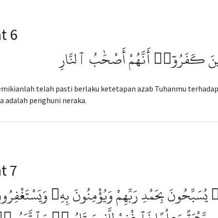
t 6
ذِينَ كَفَرُوٓا۟ أَنَّهُمْ أَصْحَٰبُ ٱلنَّارِ
mikianlah telah pasti berlaku ketetapan azab Tuhanmu terhadap
a adalah penghuni neraka.
t 7
ُسَبِّحُونَ بِحَمْدِ رَبِّهِمْ وَيُؤْمِنُونَ بِهِۦ وَيَسْتَغْفِرُو