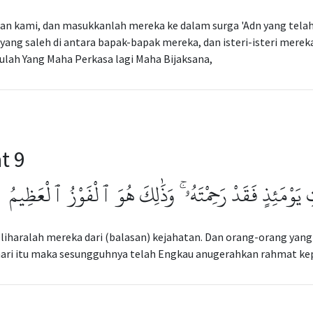
an kami, dan masukkanlah mereka ke dalam surga 'Adn yang tela
yang saleh di antara bapak-bapak mereka, dan isteri-isteri mer
lah Yang Maha Perkasa lagi Maha Bijaksana,
t 9
يَوْمَئِذٍ فَقَدْ رَحِمْتَهُۥ ۚ وَذَٰلِكَ هُوَ ٱلْفَوْزُ ٱلْعَظِيمُ
liharalah mereka dari (balasan) kejahatan. Dan orang-orang yang
hari itu maka sesungguhnya telah Engkau anugerahkan rahmat ke