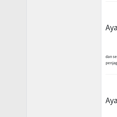
Aya
dan s
penjag
Aya