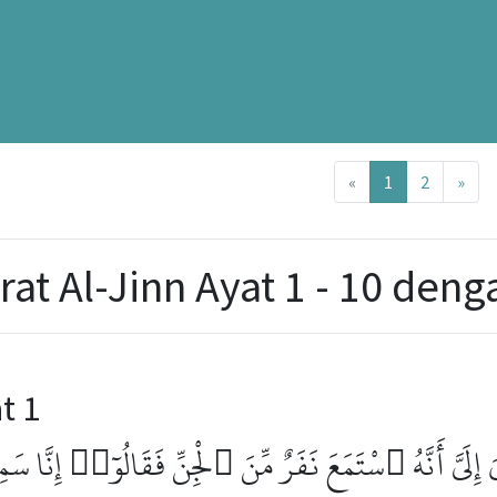
Previous
Nex
«
1
2
»
rat Al-Jinn Ayat 1 - 10 de
t 1
ِلَىَّ أَنَّهُ ٱسْتَمَعَ نَفَرٌ مِّنَ ٱلْجِنِّ فَقَالُوٓا۟ إِنَّا سَمِ