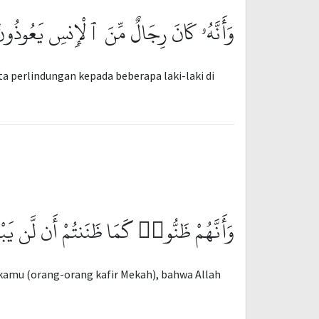
وَأَنَّهُۥ كَانَ رِجَالٌ مِّنَ ٱلْإِنسِ يَعُوذُونَ
a perlindungan kepada beberapa laki-laki di
وَأَنَّهُمْ ظَنُّوا۟ كَمَا ظَنَنتُمْ أَن لَّن يَب
amu (orang-orang kafir Mekah), bahwa Allah