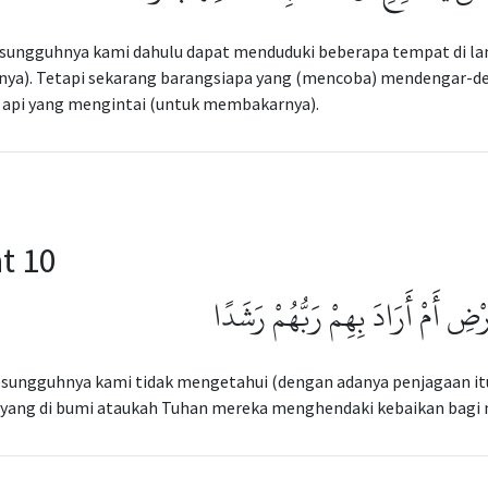
esungguhnya kami dahulu dapat menduduki beberapa tempat di lan
nya). Tetapi sekarang barangsiapa yang (mencoba) mendengar-de
 api yang mengintai (untuk membakarnya).
t 10
ْضِ أَمْ أَرَادَ بِهِمْ رَبُّهُمْ رَشَدًا
esungguhnya kami tidak mengetahui (dengan adanya penjagaan itu
 yang di bumi ataukah Tuhan mereka menghendaki kebaikan bagi 