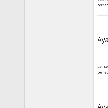
terhad
Aya
dan se
terhad
Aya