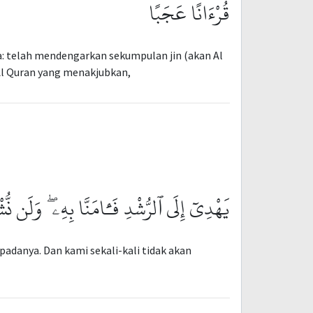
قُرْءَانًا عَجَبًا
 telah mendengarkan sekumpulan jin (akan Al
Al Quran yang menakjubkan,
يَهْدِىٓ إِلَى ٱلرُّشْدِ فَـَٔامَنَّا بِهِۦ ۖ وَلَن نُّشْ
adanya. Dan kami sekali-kali tidak akan