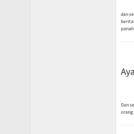
dan s
berita
panah
Aya
Dan s
orang