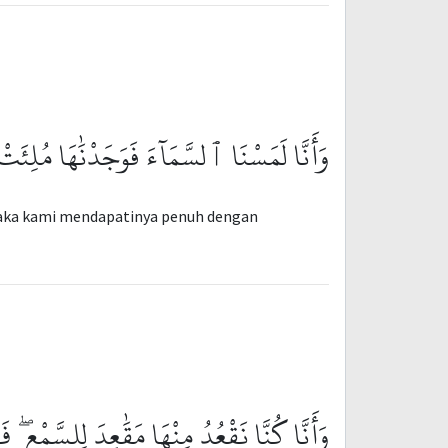
وَأَنَّا لَمَسْنَا ٱلسَّمَآءَ فَوَجَدْنَٰهَا مُلِئَ
maka kami mendapatinya penuh dengan
وَأَنَّا كُنَّا نَقْعُدُ مِنْهَا مَقَٰعِدَ لِلسَّمْعِ ۖ