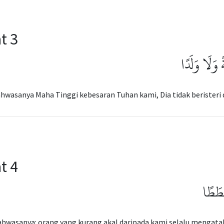
t 3
 وَلَا وَلَدًا
hwasanya Maha Tinggi kebesaran Tuhan kami, Dia tidak beristeri d
t 4
َطَطًا
ahwasanya: orang yang kurang akal daripada kami selalu mengat