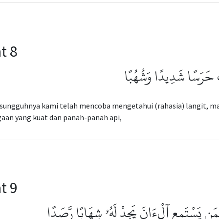
t 8
تْ حَرَسًا شَدِيدًا وَشُهُبًا
esungguhnya kami telah mencoba mengetahui (rahasia) langit, 
aan yang kuat dan panah-panah api,
t 9
 فَمَن يَسْتَمِعِ ٱلْءَانَ يَجِدْ لَهُۥ شِهَابًا رَّصَدًا