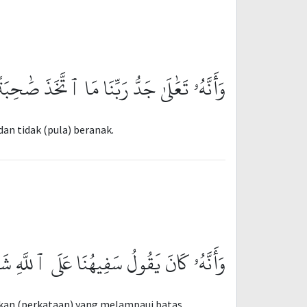
وَأَنَّهُۥ تَعَٰلَىٰ جَدُّ رَبِّنَا مَا ٱتَّخَذَ صَٰحِبَةً
an tidak (pula) beranak.
وَأَنَّهُۥ كَانَ يَقُولُ سَفِيهُنَا عَلَى ٱللَّهِ ش
akan (perkataan) yang melampaui batas