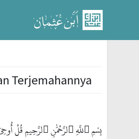
t
ngan Terjemahannya
بِسْمِ ٱللَّهِ ٱلرَّحْمَٰنِ ٱلرَّحِيمِ قُلْ أُوحِىَ إ