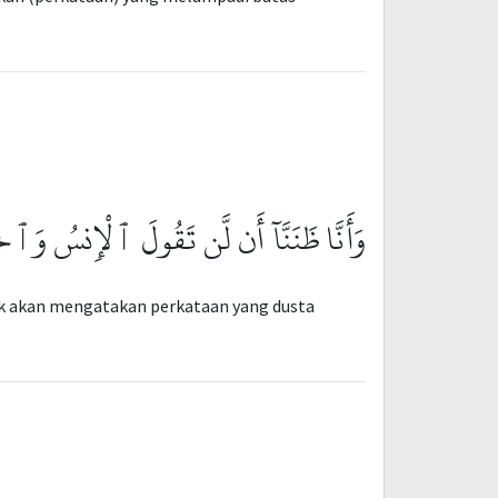
وَأَنَّا ظَنَنَّآ أَن لَّن تَقُولَ ٱلْإِنسُ وَٱلْج
dak akan mengatakan perkataan yang dusta