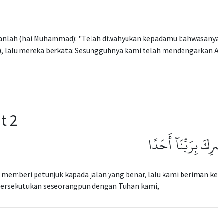
anlah (hai Muhammad): "Telah diwahyukan kepadamu bahwasanya:
), lalu mereka berkata: Sesungguhnya kami telah mendengarkan 
t 2
رِكَ بِرَبِّنَآ أَحَدًا
 memberi petunjuk kapada jalan yang benar, lalu kami beriman kep
rsekutukan seseorangpun dengan Tuhan kami,