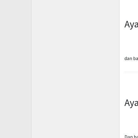
Aya
dan ba
Aya
Dan b