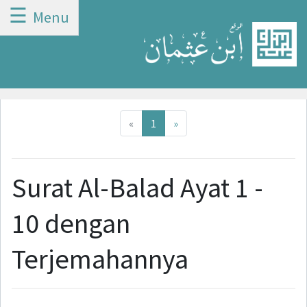
☰
Menu
Previous
Next
«
1
»
Surat Al-Balad Ayat 1 -
10 dengan
Terjemahannya