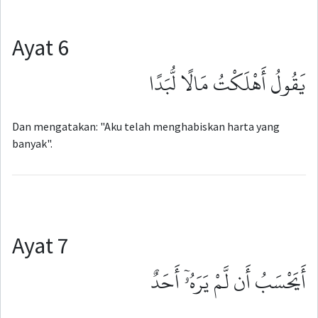
Ayat 6
يَقُولُ أَهْلَكْتُ مَالًا لُّبَدًا
Dan mengatakan: "Aku telah menghabiskan harta yang
banyak".
Ayat 7
أَيَحْسَبُ أَن لَّمْ يَرَهُۥٓ أَحَدٌ