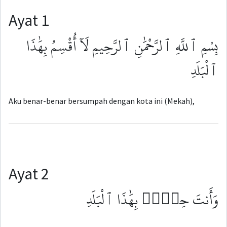
Ayat 1
بِسْمِ ٱللَّهِ ٱلرَّحْمَٰنِ ٱلرَّحِيمِ لَآ أُقْسِمُ بِهَٰذَا
ٱلْبَلَدِ
Aku benar-benar bersumpah dengan kota ini (Mekah),
Ayat 2
وَأَنتَ حِلٌّۢ بِهَٰذَا ٱلْبَلَدِ